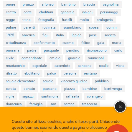
onore
pranzo
alfonso
bambino
braccia
cagnolina
centro
corte
ebolitani
generale
insigni
personaggi
regge
titina
fotografia
fratelli
molto
orologeria
palme
parenti
rovinata
scambiano
sposa
uomini
1925
america
figli
italia
lapide
pose
societa
cittadinanza
conferimento
cuomo
felice
gala
maria
onoraria
padre
pasquale
pendino
riconoscono
carlo
civile
comandante
emidio
guardie
municipali
mustacchio
ospedale
sacerdote
sansone
spalle
visita
ritratto
ebolitano
palco
persone
recitano
scuola elementare
scuole
vincenzo giudice
pubblico
serata
donato
paesano
piazza
bambine
bentivenga
vigile
ragazzi
santimone
raffaella
colangelo
domenica
famiglia
san
serena
trascorsa
Questo sito utilizza cookies, anche di terze parti. Chiudendo
Comune di Eboli
Servizio Bibliotecario Nazionale
Privacy policy
questo banner, scorrendo questa pagina o cliccando