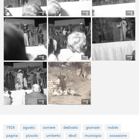
1926
agosto
corriere
dedicato
giornale
nobile
pagina
piccolo
umberto
eboli
municipio
occasione