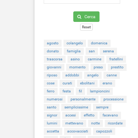
Cerca
Reset
agosto
colangelo
domenica
donato
famiglia
san
serena
trascorsa
asino
carmine
fratellini
giovanni
momento
preso
prestito
riposo
addobbi
angelo
canne
cose
curati
ebolitani
erano
ferro
festa
fil
lampioncini
numerosi
personalmente
processione
santo
semplicissime
sempre
signor
accesi
effetto
facevano
lumini
mettevano
notte
ricordate
accetta
accovacciati
capozzoli