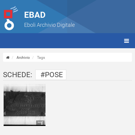
EBAD
Eboli Archivio Digitale
giorn
(tbt)
Archivio
Tags
SCHEDE:
#POSE