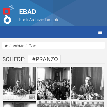
EBAD
Eboli Archivio Digitale
giorn
(tbt)
Archivio
Tags
SCHEDE:
#PRANZO