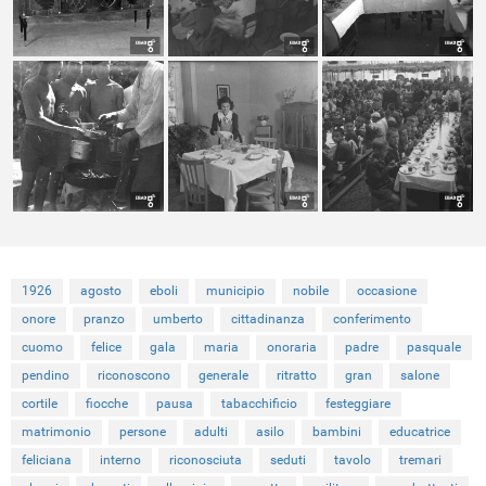
1926
agosto
eboli
municipio
nobile
occasione
onore
pranzo
umberto
cittadinanza
conferimento
cuomo
felice
gala
maria
onoraria
padre
pasquale
pendino
riconoscono
generale
ritratto
gran
salone
cortile
fiocche
pausa
tabacchificio
festeggiare
matrimonio
persone
adulti
asilo
bambini
educatrice
feliciana
interno
riconosciuta
seduti
tavolo
tremari