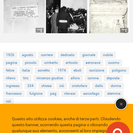
1926
agosto
corriere
dedicato
giornale
nobile
pagina
piccolo
umberto
articolo
aeronave
cuomo
felice
italia
sonetto
1974
eboli
iscrizione
poligono
rilievo
tiro
vincenzo giudice
alloro
corona
deposta
ingresso
334
chiesa
ciò
cristofaro
dallo
donna
francesco
fulgione
pag
rilevasi
sarcofago
stemma
vol
Questo sito utilizza cookies, anche di terze parti. Chiudendo
Comune di Eboli
Servizio Bibliotecario Nazionale
Privacy policy
questo banner, scorrendo questa pagina o cliccando
Credits
qualunque suo elemento, acconsenti al loro impiego in