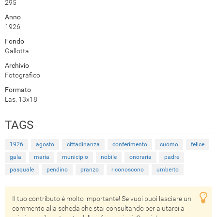
295
Anno
1926
Fondo
Gallotta
Archivio
Fotografico
Formato
Las. 13x18
TAGS
1926
agosto
cittadinanza
conferimento
cuomo
felice
gala
maria
municipio
nobile
onoraria
padre
pasquale
pendino
pranzo
riconoscono
umberto
Il tuo contributo è molto importante! Se vuoi puoi lasciare un
commento alla scheda che stai consultando per aiutarci a