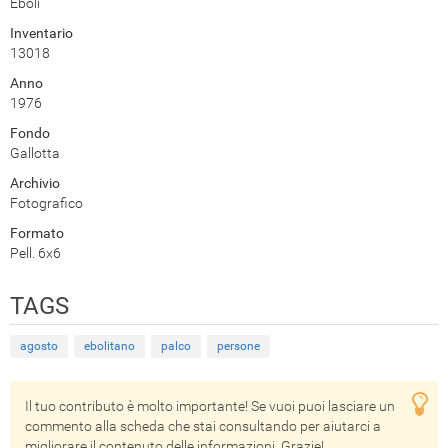
Eboli
Inventario
13018
Anno
1976
Fondo
Gallotta
Archivio
Fotografico
Formato
Pell. 6x6
TAGS
agosto
ebolitano
palco
persone
Il tuo contributo è molto importante! Se vuoi puoi lasciare un
commento alla scheda che stai consultando per aiutarci a
migliorare il contenuto delle informazioni. Grazie!