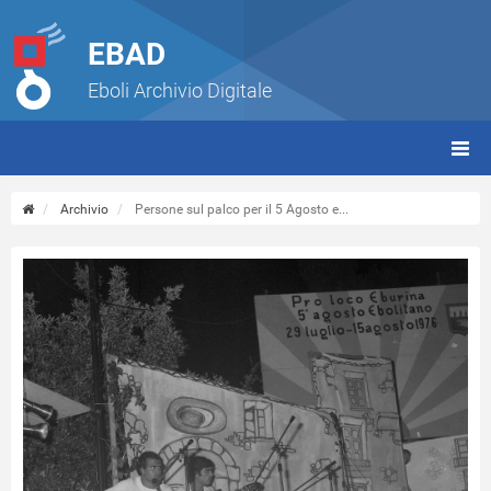
EBAD
Eboli Archivio Digitale
giorn
(tbt)
Archivio
Persone sul palco per il 5 Agosto e...