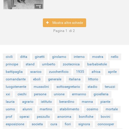
Mostra altre schede
Pagina
1
di
2
civili
ditta
ginetti
girolamo
interno
mostra
nello
principe
stand
umberto
zootecnica
barbabietole
battipaglia
scarico
zuccherificio
1935
africa
aprile
comandante
eboli
generale
italiana
littorio
luogotenente
mussolini
sottosegretario
stadio
teruzzi
xxi
ciechi
persone
unione
ermanno
gioielleria
lauria
agrario
istituto
berardino
manna
piante
uomo
alunni
martino
stabilimento
cosimo
mortale
prof
operai
pezzullo
anonima
bonifiche
bovini
esposizione
societa
cura
fiori
signora
concooper