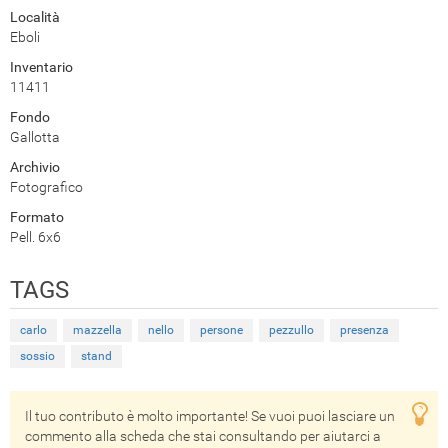
Località
Eboli
Inventario
11411
Fondo
Gallotta
Archivio
Fotografico
Formato
Pell. 6x6
TAGS
carlo
mazzella
nello
persone
pezzullo
presenza
sossio
stand
Il tuo contributo è molto importante! Se vuoi puoi lasciare un
commento alla scheda che stai consultando per aiutarci a