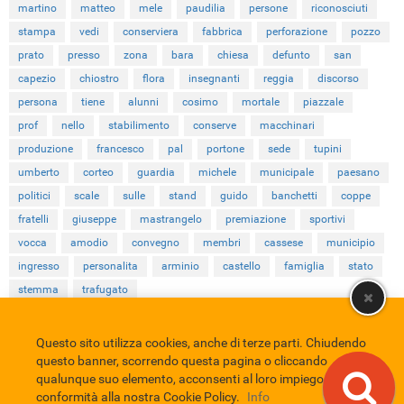
martino
matteo
mele
paudilia
persone
riconosciuti
stampa
vedi
conserviera
fabbrica
perforazione
pozzo
prato
presso
zona
bara
chiesa
defunto
san
capezio
chiostro
flora
insegnanti
reggia
discorso
persona
tiene
alunni
cosimo
mortale
piazzale
prof
nello
stabilimento
conserve
macchinari
produzione
francesco
pal
portone
sede
tupini
umberto
corteo
guardia
michele
municipale
paesano
politici
scale
sulle
stand
guido
banchetti
coppe
fratelli
giuseppe
mastrangelo
premiazione
sportivi
vocca
amodio
convegno
membri
cassese
municipio
ingresso
personalita
arminio
castello
famiglia
stato
stemma
trafugato
Questo sito utilizza cookies, anche di terze parti. Chiudendo
Comune di Eboli
Servizio Bibliotecario Nazionale
Privacy policy
questo banner, scorrendo questa pagina o cliccando
Credits
qualunque suo elemento, acconsenti al loro impiego in
conformità alla nostra Cookie Policy.
Info
EBAD