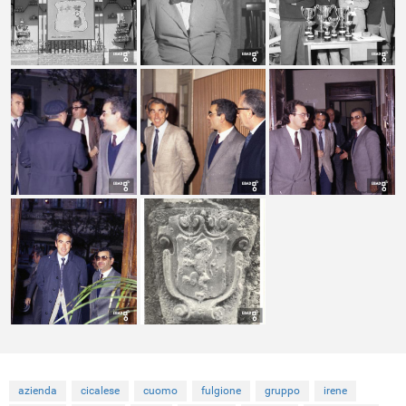
azienda
cicalese
cuomo
fulgione
gruppo
irene