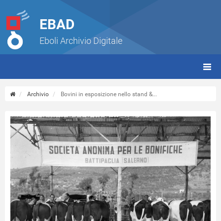
EBAD
Eboli Archivio Digitale
giorn
(tbt)
Archivio
Bovini in esposizione nello stand &...