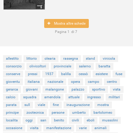
Mostra altre schede
Pagina
1
di
7
allestito
littorio
olearia
rassegna
stand
vinicola
consorzio
olivicoltori
provinciale
salerno
baratta
conserve
pressi
1937
balilla
cessò
esistere
fuse
gioventu
italiana
nazionale
opera
campo
centro
gerarca
giovani
malangone
palazzo
sportivo
vista
calcio
squadra
amendola
attuale
ingresso
militari
parata
sull
viale
fine
inaugurazione
mostra
principe
zootecnica
persone
umberto
bartolomeo
localita
oggi
san
benito
civili
eboli
mussolini
occasione
visita
manifestazione
varie
animali