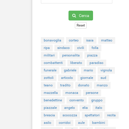
Cerca
Reset
bonavoglia
corteo
isaia
matteo
ripa
sindaco
civili
folla
militari
personalita
piazza
combattenti
liberato
paradiso
funerale
gabriele
mario
vignola
zottoli
articolo
giornale
sud
teano
tradito
donato
manzo
mazzella
monaca
persone
benedettine
convento
gruppo
piazzale
angelo
elia
italo
brescia
scocozza
spettatori
recita
asilo
corridoi
aule
bambini