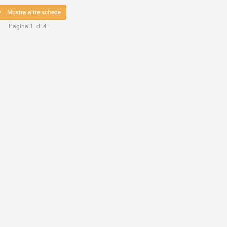
Mostra altre schede
Pagina
1
di
4