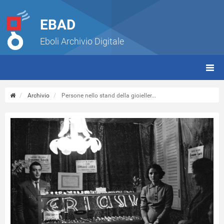
EBAD
Eboli Archivio Digitale
giorn
(tbt)
Archivio
Persone nello stand della gioieller...