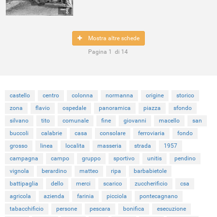
Mostra altre schede
Pagina
1
di
14
castello
centro
colonna
normanna
origine
storico
zona
flavio
ospedale
panoramica
piazza
sfondo
silvano
tito
comunale
fine
giovanni
macello
san
buccoli
calabrie
casa
consolare
ferroviaria
fondo
grosso
linea
localita
masseria
strada
1957
campagna
campo
gruppo
sportivo
unitis
pendino
vignola
berardino
matteo
ripa
barbabietole
battipaglia
dello
merci
scarico
zuccherificio
csa
agricola
azienda
farinia
picciola
pontecagnano
tabacchificio
persone
pescara
bonifica
esecuzione