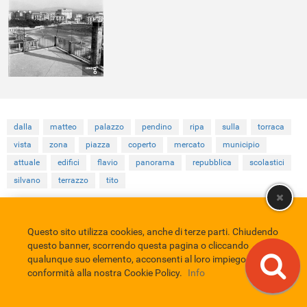
dalla
matteo
palazzo
pendino
ripa
sulla
torraca
vista
zona
piazza
coperto
mercato
municipio
attuale
edifici
flavio
panorama
repubblica
scolastici
silvano
terrazzo
tito
Questo sito utilizza cookies, anche di terze parti. Chiudendo
Comune di Eboli
Servizio Bibliotecario Nazionale
Privacy policy
questo banner, scorrendo questa pagina o cliccando
Credits
qualunque suo elemento, acconsenti al loro impiego in
EBAD
conformità alla nostra Cookie Policy.
Info
Eboli Archivio Digitale