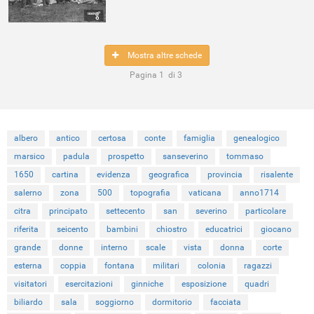
Mostra altre schede
Pagina
1
di
3
albero
antico
certosa
conte
famiglia
genealogico
marsico
padula
prospetto
sanseverino
tommaso
1650
cartina
evidenza
geografica
provincia
risalente
salerno
zona
500
topografia
vaticana
anno1714
citra
principato
settecento
san
severino
particolare
riferita
seicento
bambini
chiostro
educatrici
giocano
grande
donne
interno
scale
vista
donna
corte
esterna
coppia
fontana
militari
colonia
ragazzi
visitatori
esercitazioni
ginniche
esposizione
quadri
biliardo
sala
soggiorno
dormitorio
facciata