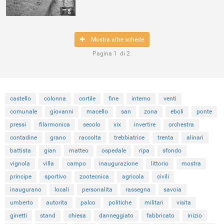
Mostra altre schede
Pagina
1
di
2
castello
colonna
cortile
fine
interno
venti
comunale
giovanni
macello
san
zona
eboli
ponte
pressi
filarmonica
secolo
xix
invertire
orchestra
contadine
grano
raccolta
trebbiatrice
trenta
alinari
battista
gian
matteo
ospedale
ripa
sfondo
vignola
villa
campo
inaugurazione
littorio
mostra
principe
sportivo
zootecnica
agricola
civili
inaugurano
locali
personalita
rassegna
savoia
umberto
autorita
palco
politiche
militari
visita
ginetti
stand
chiesa
danneggiato
fabbricato
inizio