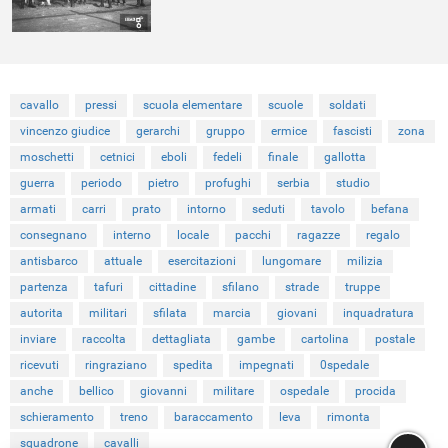
cavallo
pressi
scuola elementare
scuole
soldati
vincenzo giudice
gerarchi
gruppo
ermice
fascisti
zona
moschetti
cetnici
eboli
fedeli
finale
gallotta
guerra
periodo
pietro
profughi
serbia
studio
armati
carri
prato
intorno
seduti
tavolo
befana
consegnano
interno
locale
pacchi
ragazze
regalo
antisbarco
attuale
esercitazioni
lungomare
milizia
partenza
tafuri
cittadine
sfilano
strade
truppe
autorita
militari
sfilata
marcia
giovani
inquadratura
inviare
raccolta
dettagliata
gambe
cartolina
postale
ricevuti
ringraziano
spedita
impegnati
0spedale
anche
bellico
giovanni
militare
ospedale
procida
schieramento
treno
baraccamento
leva
rimonta
squadrone
cavalli