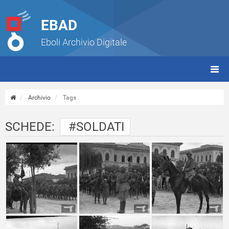
EBAD
Eboli Archivio Digitale
giorn
(tbt)
Archivio
Tags
SCHEDE:
#SOLDATI