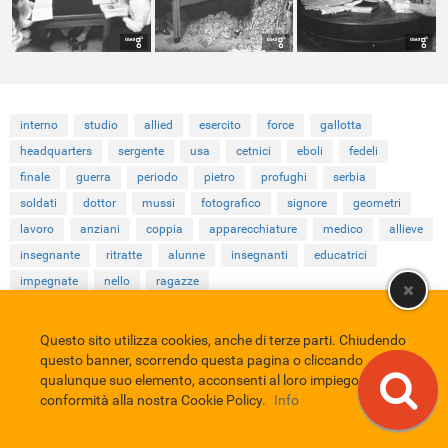
interno
studio
allied
esercito
force
gallotta
headquarters
sergente
usa
cetnici
eboli
fedeli
finale
guerra
periodo
pietro
profughi
serbia
soldati
dottor
mussi
fotografico
signore
geometri
lavoro
anziani
coppia
apparecchiature
medico
allieve
insegnante
ritratte
alunne
insegnanti
educatrici
impegnate
nello
ragazze
Questo sito utilizza cookies, anche di terze parti. Chiudendo
Comune di Eboli
Servizio Bibliotecario Nazionale
Privacy policy
questo banner, scorrendo questa pagina o cliccando
Credits
qualunque suo elemento, acconsenti al loro impiego in
conformità alla nostra Cookie Policy.
Info
EBAD
Eboli Archivio Digitale