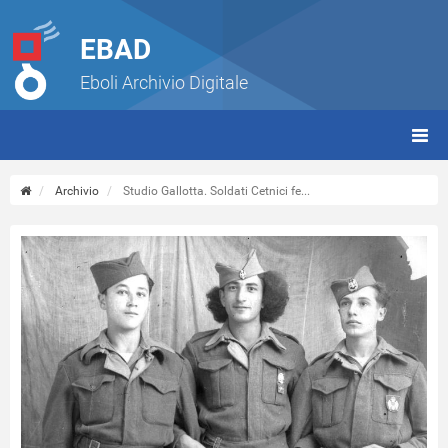
EBAD
Eboli Archivio Digitale
giorn
(tbt)
Archivio
Studio Gallotta. Soldati Cetnici fe...