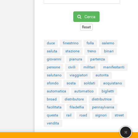
Cerca
Reset
duce
finestrino
folla
salerno
saluta
stazione
treno
binari
giovanni
pianura
partenza
persone
civili
militari
manifestanti
salutano
viaggiatori
autorita
sfondo
sosta
soldati
acquistano
automatica
automatico
biglietti
broad
distributore
distributrice
facilitata
filadelfia
pennsylvania
questa
rail
road
signori
street
vendita