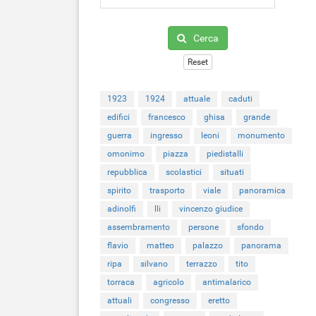
Cerca
Reset
1923
1924
attuale
caduti
edifici
francesco
ghisa
grande
guerra
ingresso
leoni
monumento
omonimo
piazza
piedistalli
repubblica
scolastici
situati
spirito
trasporto
viale
panoramica
adinolfi
lli
vincenzo giudice
assembramento
persone
sfondo
flavio
matteo
palazzo
panorama
ripa
silvano
terrazzo
tito
torraca
agricolo
antimalarico
attuali
congresso
eretto