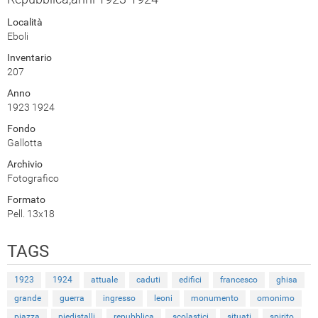
Località
Eboli
Inventario
207
Anno
1923 1924
Fondo
Gallotta
Archivio
Fotografico
Formato
Pell. 13x18
TAGS
1923
1924
attuale
caduti
edifici
francesco
ghisa
grande
guerra
ingresso
leoni
monumento
omonimo
piazza
piedistalli
repubblica
scolastici
situati
spirito