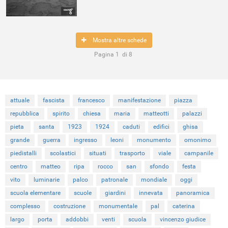
Mostra altre schede
Pagina
1
di
8
attuale
fascista
francesco
manifestazione
piazza
repubblica
spirito
chiesa
maria
matteotti
palazzi
pieta
santa
1923
1924
caduti
edifici
ghisa
grande
guerra
ingresso
leoni
monumento
omonimo
piedistalli
scolastici
situati
trasporto
viale
campanile
centro
matteo
ripa
rocco
san
sfondo
festa
vito
luminarie
palco
patronale
mondiale
oggi
scuola elementare
scuole
giardini
innevata
panoramica
complesso
costruzione
monumentale
pal
caterina
largo
porta
addobbi
venti
scuola
vincenzo giudice