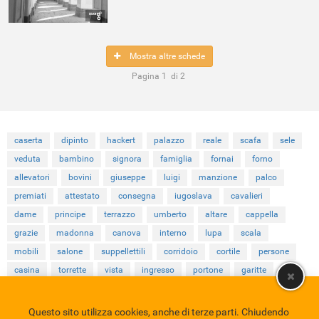
Mostra altre schede
Pagina
1
di
2
caserta
dipinto
hackert
palazzo
reale
scafa
sele
veduta
bambino
signora
famiglia
fornai
forno
allevatori
bovini
giuseppe
luigi
manzione
palco
premiati
attestato
consegna
iugoslava
cavalieri
dame
principe
terrazzo
umberto
altare
cappella
grazie
madonna
canova
interno
lupa
scala
mobili
salone
suppellettili
corridoio
cortile
persone
casina
torrette
vista
ingresso
portone
garitte
Questo sito utilizza cookies, anche di terze parti. Chiudendo