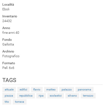
Località
Eboli
Inventario
24432
Anno
fine anni 40
Fondo
Gallotta
Archivio
Fotografico
Formato
Pell. 6x6
TAGS
attuale
edifici
flavio
matteo
palazzo
panorama
piazza
repubblica
ripa
scolastici
silvano
terrazzo
tito
torraca