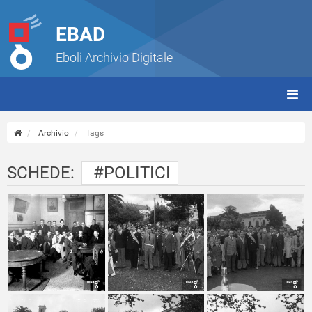
EBAD
Eboli Archivio Digitale
giorn
(tbt)
Archivio
Tags
SCHEDE:
#POLITICI