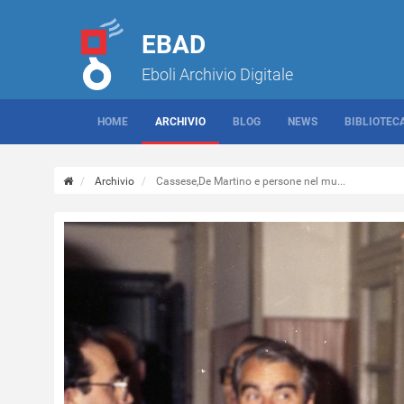
EBAD
Eboli Archivio Digitale
HOME
ARCHIVIO
BLOG
NEWS
BIBLIOTEC
Archivio
Cassese,De Martino e persone nel mu...