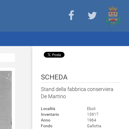
SCHEDA
Stand della fabbrica conserviera
De Martino
Località
Eboli
Inventario
15917
Anno
1964
Fondo
Gallotta