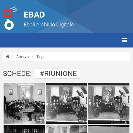
EBAD
Eboli Archivio Digitale
giorn
(tbt)
Archivio
Tags
SCHEDE:
#RIUNIONE