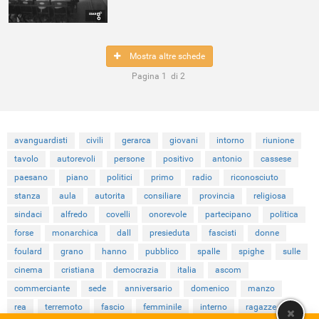
Mostra altre schede
Pagina
1
di
2
avanguardisti
civili
gerarca
giovani
intorno
riunione
tavolo
autorevoli
persone
positivo
antonio
cassese
paesano
piano
politici
primo
radio
riconosciuto
stanza
aula
autorita
consiliare
provincia
religiosa
sindaci
alfredo
covelli
onorevole
partecipano
politica
forse
monarchica
dall
presieduta
fascisti
donne
foulard
grano
hanno
pubblico
spalle
spighe
sulle
cinema
cristiana
democrazia
italia
ascom
commerciante
sede
anniversario
domenico
manzo
rea
terremoto
fascio
femminile
interno
ragazze