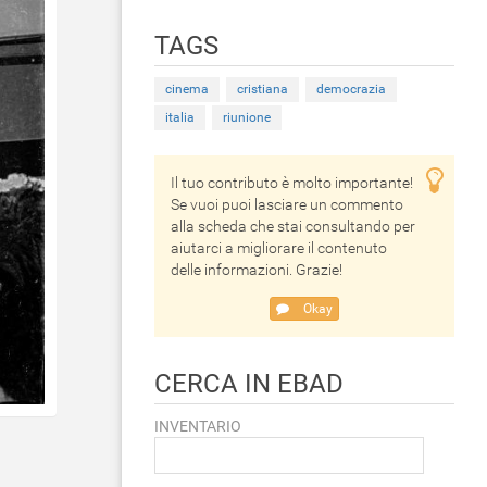
TAGS
cinema
cristiana
democrazia
italia
riunione
Il tuo contributo è molto importante!
Se vuoi puoi lasciare un commento
alla scheda che stai consultando per
aiutarci a migliorare il contenuto
delle informazioni. Grazie!
Okay
CERCA IN EBAD
INVENTARIO