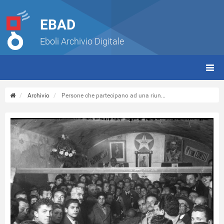
EBAD
Eboli Archivio Digitale
giorn
(tbt)
Archivio
Persone che partecipano ad una riun...