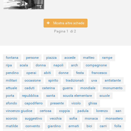
Mostra altre schede
Pagina
1
di
2
fontana
persone
piazza
accede
matteo
rampe
ripa
scala
donna
napoli
arch
compagnone
pendino
operai
abiti
donne
festa
francesco
militari
occasione
spirito
tradizionali
uva
antistante
attuale
caduti
caterina
guerra
mondiale
monumento
porta
repubblica
santa
scuola elementare
scuole
sfondo
capodiferro
presente
vicolo
ghisa
vincenzo giudice
certosa
coppia
padula
lorenzo
san
scorcio
suggestivo
vecchia
sofia
monaca
monastero
matilde
convento
giardino
armati
bici
carri
folla