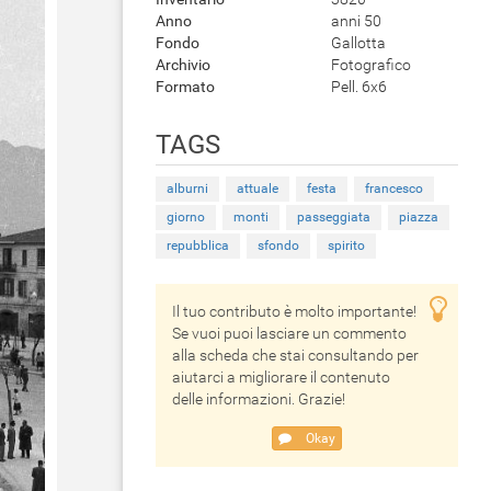
Anno
anni 50
Fondo
Gallotta
Archivio
Fotografico
Formato
Pell. 6x6
TAGS
alburni
attuale
festa
francesco
giorno
monti
passeggiata
piazza
repubblica
sfondo
spirito
Il tuo contributo è molto importante!
Se vuoi puoi lasciare un commento
alla scheda che stai consultando per
aiutarci a migliorare il contenuto
delle informazioni. Grazie!
Okay