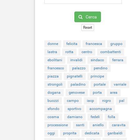
Cerca
Reset
donne
felicita
francesca
gruppo
lastra
rotta
centro
combattenti
ebolitani
invalidi
sindaco
ferrara
francesco
palazzo
pendino
piazza
pignatelli
principe
strongoli
paladino
portale
varriale
dogana
genovese
porta
area
buozzi
campo
iacp
nigro
pal
sfondo
sportivo
accompagna
cosma
damiano
fedeli
folla
processione
santi
aniello
caravita
oggi
proprita
dedicata
garibaldi