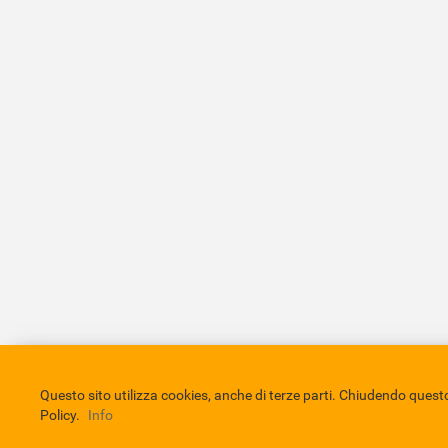
Comune di Eboli
Servizio Bibliotecario Nazionale
Privacy 
Questo sito utilizza cookies, anche di terze parti. Chiudendo que
Policy.
Info