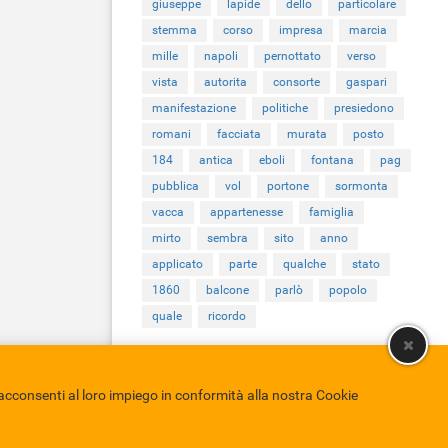
giuseppe
lapide
dello
particolare
stemma
corso
impresa
marcia
mille
napoli
pernottato
verso
vista
autorita
consorte
gaspari
manifestazione
politiche
presiedono
romani
facciata
murata
posto
184
antica
eboli
fontana
pag
pubblica
vol
portone
sormonta
vacca
appartenesse
famiglia
mirto
sembra
sito
anno
applicato
parte
qualche
stato
1860
balcone
parlò
popolo
quale
ricordo
cconsenti al loro impiego in conformità alla nostra Cookie