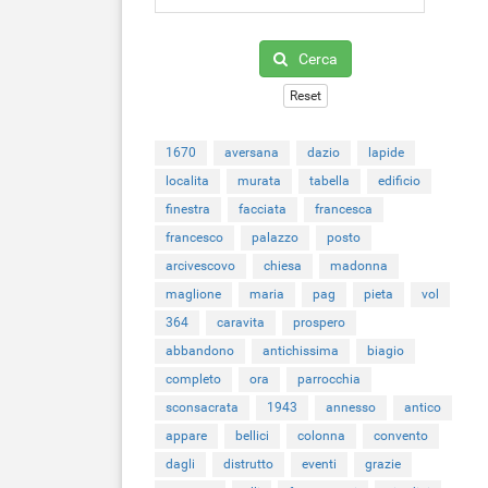
Cerca
Reset
1670
aversana
dazio
lapide
localita
murata
tabella
edificio
finestra
facciata
francesca
francesco
palazzo
posto
arcivescovo
chiesa
madonna
maglione
maria
pag
pieta
vol
364
caravita
prospero
abbandono
antichissima
biagio
completo
ora
parrocchia
sconsacrata
1943
annesso
antico
appare
bellici
colonna
convento
dagli
distrutto
eventi
grazie