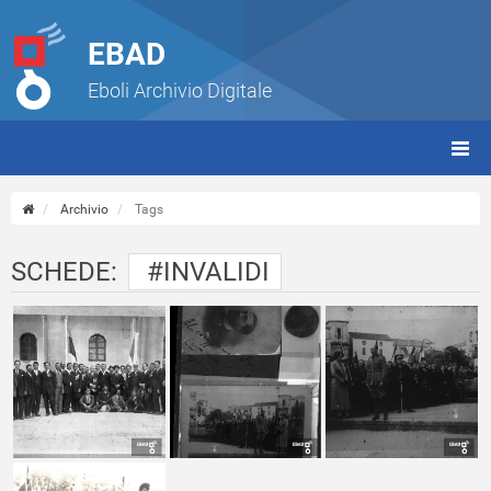
EBAD
Eboli Archivio Digitale
giorn
(tbt)
Archivio
Tags
SCHEDE:
#INVALIDI