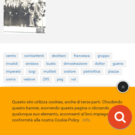
centro
combattenti
ebolitani
francesca
gruppo
invalidi
sindaco
busto
dimostrazione
dottor
guerra
imperato
luigi
mutilati
oratore
patriottica
piazza
uomo
vedove
295
pag
vol
Questo sito utilizza cookies, anche di terze parti. Chiudendo
Comune di Eboli
Servizio Bibliotecario Nazionale
Privacy policy
questo banner, scorrendo questa pagina o cliccando
Credits
qualunque suo elemento, acconsenti al loro impiego in
EBAD
conformità alla nostra Cookie Policy.
Info
Eboli Archivio Digitale