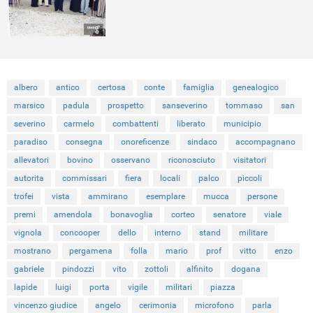
albero
antico
certosa
conte
famiglia
genealogico
marsico
padula
prospetto
sanseverino
tommaso
san
severino
carmelo
combattenti
liberato
municipio
paradiso
consegna
onoreficenze
sindaco
accompagnano
allevatori
bovino
osservano
riconosciuto
visitatori
autorita
commissari
fiera
locali
palco
piccoli
trofei
vista
ammirano
esemplare
mucca
persone
premi
amendola
bonavoglia
corteo
senatore
viale
vignola
concooper
dello
interno
stand
militare
mostrano
pergamena
folla
mario
prof
vitto
enzo
gabriele
pindozzi
vito
zottoli
alfinito
dogana
lapide
luigi
porta
vigile
militari
piazza
vincenzo giudice
angelo
cerimonia
microfono
parla