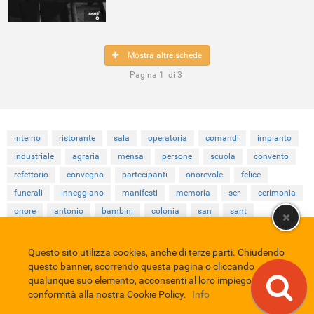
Mostra altre schede
Pagina
1
di
3
interno
ristorante
sala
operatoria
comandi
impianto
industriale
agraria
mensa
persone
scuola
convento
refettorio
convegno
partecipanti
onorevole
felice
funerali
inneggiano
manifesti
memoria
ser
cerimonia
onore
antonio
bambini
colonia
san
sant
Questo sito utilizza cookies, anche di terze parti. Chiudendo
Comune di Eboli
Servizio Bibliotecario Nazionale
Privacy policy
questo banner, scorrendo questa pagina o cliccando
Credits
qualunque suo elemento, acconsenti al loro impiego in
conformità alla nostra Cookie Policy.
Info
EBAD
Eboli Archivio Digitale