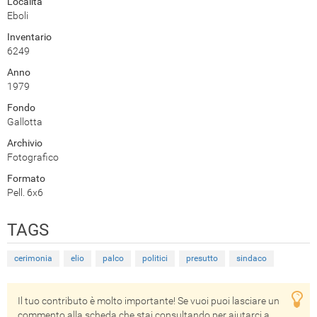
Località
Eboli
Inventario
6249
Anno
1979
Fondo
Gallotta
Archivio
Fotografico
Formato
Pell. 6x6
TAGS
cerimonia
elio
palco
politici
presutto
sindaco
Il tuo contributo è molto importante! Se vuoi puoi lasciare un
commento alla scheda che stai consultando per aiutarci a