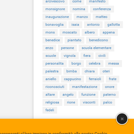
arcivescovo
come
manifesto
monsignore
nomina
conferenza
inaugurazione
manzo
matteo
bonavoglia
isaia
antonio
gallotta
mons
moscato
albero
appena
benedice
piantato
benedicono
enzo
persone
scuola elementare
scuole
vignola
fiera
civili
personalita
borgo
celebra
messa
palestra
bimba
chiara
oteri
aniello
cappucino
ferraioli
frate
riconosciuti
manifestazione
onore
altare
angelo
funzione
paterno
religiosa
rione
visconti
palco
fedeli
cconsenti al loro impiego in conformità alla nostra Cookie