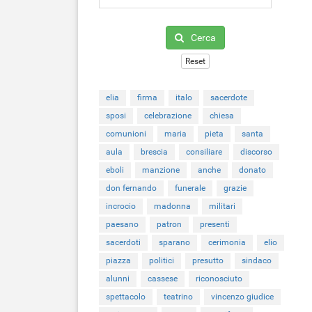
Cerca
Reset
elia
firma
italo
sacerdote
sposi
celebrazione
chiesa
comunioni
maria
pieta
santa
aula
brescia
consiliare
discorso
eboli
manzione
anche
donato
don fernando
funerale
grazie
incrocio
madonna
militari
paesano
patron
presenti
sacerdoti
sparano
cerimonia
elio
piazza
politici
presutto
sindaco
alunni
cassese
riconosciuto
spettacolo
teatrino
vincenzo giudice