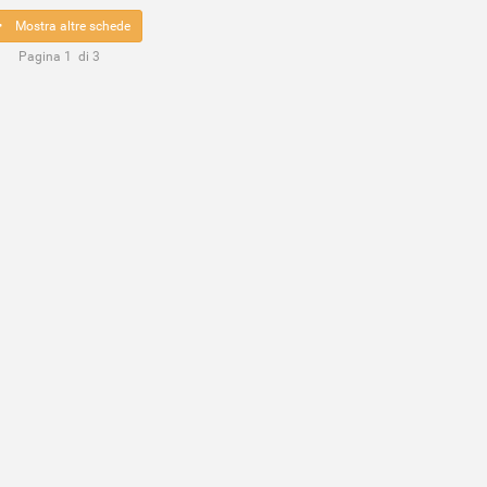
Mostra altre schede
Pagina
1
di
3