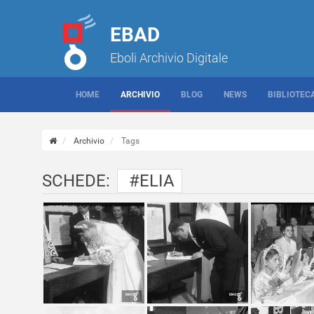
EBAD
Eboli Archivio Digitale
HOME
ARCHIVIO
BLOG
NEWS
BIBLIOTEC
Archivio
Tags
SCHEDE:
#ELIA