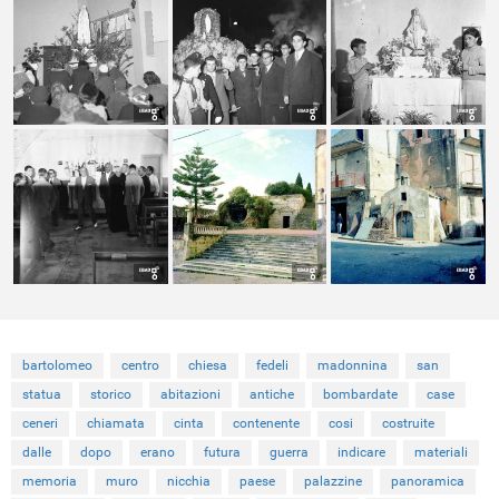
bartolomeo
centro
chiesa
fedeli
madonnina
san
statua
storico
abitazioni
antiche
bombardate
case
ceneri
chiamata
cinta
contenente
cosi
costruite
dalle
dopo
erano
futura
guerra
indicare
materiali
memoria
muro
nicchia
paese
palazzine
panoramica