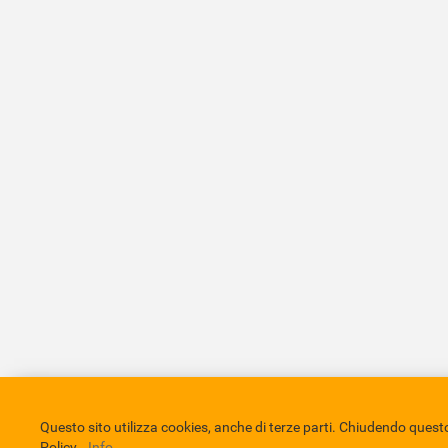
Comune di Eboli
Servizio Bibliotecario Nazionale
Privacy 
Questo sito utilizza cookies, anche di terze parti. Chiudendo que
Policy.
Info