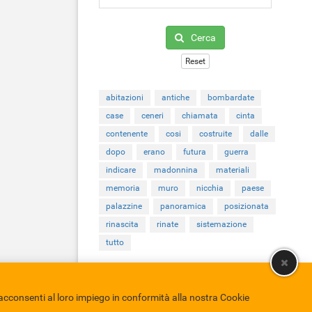
Cerca
Reset
abitazioni
antiche
bombardate
case
ceneri
chiamata
cinta
contenente
cosi
costruite
dalle
dopo
erano
futura
guerra
indicare
madonnina
materiali
memoria
muro
nicchia
paese
palazzine
panoramica
posizionata
rinascita
rinate
sistemazione
tutto
cconsenti al loro impiego in conformità alla nostra Cookie