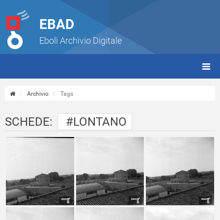
EBAD
Eboli Archivio Digitale
giorn
(tbt)
Archivio
Tags
SCHEDE:
#LONTANO