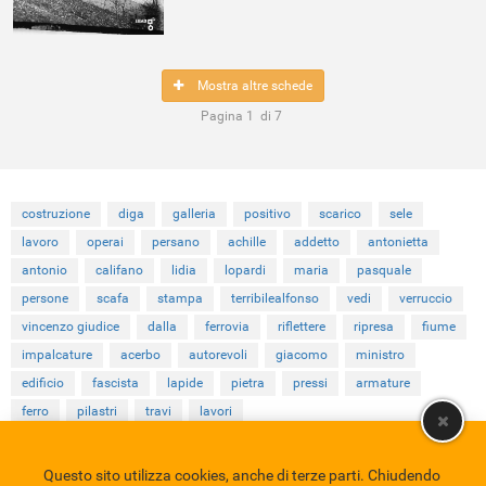
Mostra altre schede
Pagina
1
di
7
costruzione
diga
galleria
positivo
scarico
sele
lavoro
operai
persano
achille
addetto
antonietta
antonio
califano
lidia
lopardi
maria
pasquale
persone
scafa
stampa
terribilealfonso
vedi
verruccio
vincenzo giudice
dalla
ferrovia
riflettere
ripresa
fiume
impalcature
acerbo
autorevoli
giacomo
ministro
edificio
fascista
lapide
pietra
pressi
armature
ferro
pilastri
travi
lavori
Questo sito utilizza cookies, anche di terze parti. Chiudendo