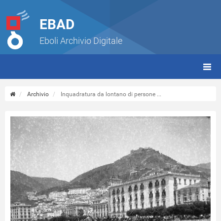
EBAD
Eboli Archivio Digitale
giorn
(tbt)
Archivio
Inquadratura da lontano di persone ...