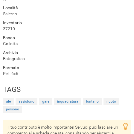
Località
Salerno
Inventario
37210
Fondo
Gallotta
Archivio
Fotografico
Formato
Pell. 6x6
TAGS
ale
assistono
gare
inquadratura
lontano
nuoto
persone
Il tuo contributo è molto importante! Se vuoi puoi lasciare un
commento alla scheda che stai consultando per aiutarci a