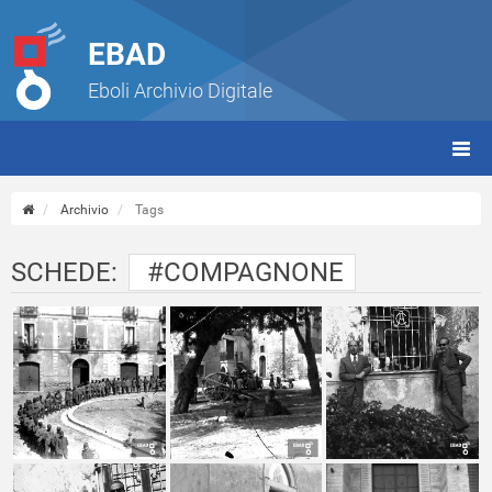
EBAD
Eboli Archivio Digitale
giorn
(tbt)
Archivio
Tags
SCHEDE:
#COMPAGNONE