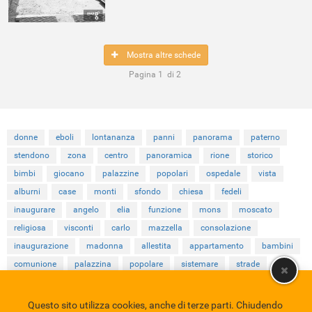
Mostra altre schede
Pagina
1
di
2
donne
eboli
lontananza
panni
panorama
paterno
stendono
zona
centro
panoramica
rione
storico
bimbi
giocano
palazzine
popolari
ospedale
vista
alburni
case
monti
sfondo
chiesa
fedeli
inaugurare
angelo
elia
funzione
mons
moscato
religiosa
visconti
carlo
mazzella
consolazione
inaugurazione
madonna
allestita
appartamento
bambini
comunione
palazzina
popolare
sistemare
strade
Questo sito utilizza cookies, anche di terze parti. Chiudendo