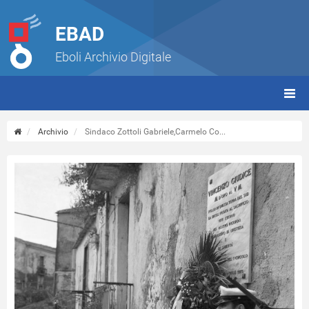
EBAD
Eboli Archivio Digitale
giorn
(tbt)
Archivio
Sindaco Zottoli Gabriele,Carmelo Co...